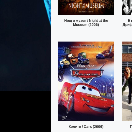
Нощ в музея / Night at the
Бъ
Museum (2006)
Дрифт
Колите / Cars (2006)
П